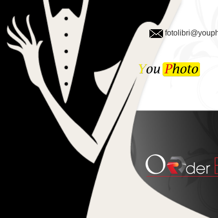
fotolibri@youph