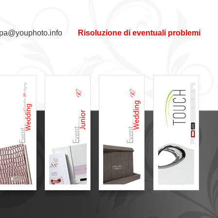
pa@youphoto.info
Risoluzione di eventuali problemi