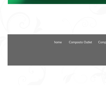
home
Composto Outlet
Compo